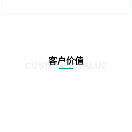
客户价值
CUSTOMER VALUE
外操作系统的依赖，降低企业的运营成
提供更加灵活和定制化的服务，满足
本。
化需求。