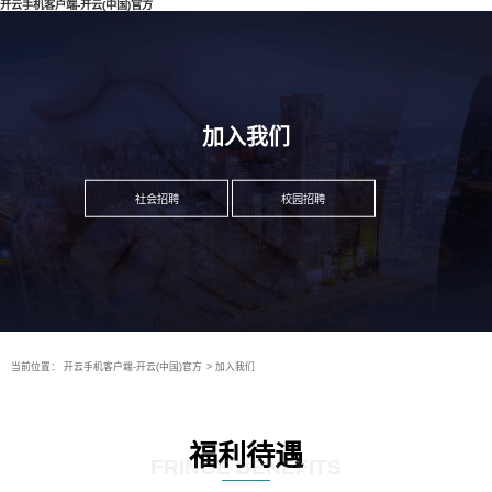
开云手机客户端-开云(中国)官方
加入我们
社会招聘
校园招聘
当前位置：
开云手机客户端-开云(中国)官方
>
加入我们
福利待遇
FRINGE BENEFITS