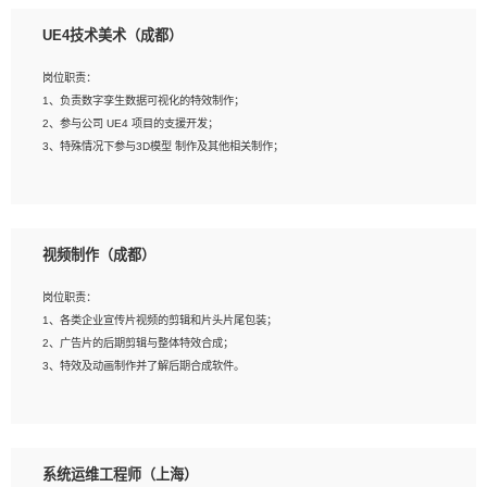
1、全日制本科相关专业，具有相关开发经验?年以上；
UE4技术美术（成都）
2、熟练掌握 Unity3D 程序开发，精通 C# 语言开发；
3、具有大量插件的使用调试经历，开发测试过 UWP 端程序者优先；
岗位职责：
4、有良好的沟通能力和团队合作意识；
1、负责数字孪生数据可视化的特效制作；
5、开发过 HoloLens 程序者优先。
2、参与公司 UE4 项目的支援开发；
3、特殊情况下参与3D模型 制作及其他相关制作；
岗位要求：
1、全日制本科以上学历，美术、动画相关专业毕业，具有相关效果制作经验2年以
视频制作（成都）
上；
2、熟练掌握 Particle 或 Niagara 制作特效模块；
岗位职责：
3、想象力丰富, 有一定的艺术审美深度；
1、各类企业宣传片视频的剪辑和片头片尾包装；
4、有良好的场景特效搭建功底；
2、广告片的后期剪辑与整体特效合成；
5、熟悉 3Ds Max 或者 Maya；
3、特效及动画制作并了解后期合成软件。
6、有良好的沟通能力和团队合作意识；
7、参与过建筑结构表现相关项目者优先
岗位要求：
1、热爱影视，责任心强，有强烈的兴趣和后期制作的主观能动性；
系统运维工程师（上海）
2、熟练使用After Effect、Photo Shop、熟练掌握视频剪辑和特效包装软件；