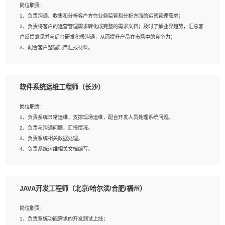
岗位职责：
建深度学习系统环境；
1、负责沟通、收集和分析客户方在业务监管和分析方面的运营管理需求；
4、熟悉OPENCV、HALCON等常用图像处理软件，熟练进行图像处理；
2、负责将客户的运营管理需求转化成完整的需求文档；及时了解业界趋势，汇总客
5、熟悉主流的分类算法、聚类算法和关联分析算法原理，能熟练使用神经网络算法
户反馈意见并与后台研发积极沟通，从而提升产品在市场中的竞争力；
的进行业务建模；
3、配合客户整理项目汇报材料。
6、对OCR领域有深入的研究，熟悉模型调参，压缩和整型化方法；
7、熟悉mysql、oracle、MongoDB、redis等其中一种数据库使用。
岗位要求：
软件系统运维工程师（长沙）
1、3年以上运营或解决方案的工作经验。
2、具备良好的逻辑能力、沟通能力和文字处理能力，能够从海量数据中发现关键特
岗位职责：
征，可独立提出完整的优化方案,并推动方案执行达成结果；熟练使用PPT、
1、负责系统日常运维，支撑现场运维，配合开发人员处理系统问题。
WORD、EXCEL等办公软件；
2、负责与沟通问题，汇报情况。
3、深入理解公司各项AI产品和技术信息；具有较强的文档编写能力，能独立撰写
3、负责系统相关数据处理。
PPT、方案建议书等，面试时需携带个人制作的专业PPT文件进行展示。
4、负责系统运维相关文档编写。
5、负责现场对接客户，沟通事项。
JAVA开发工程师（北京/哈尔滨/合肥/福州）
岗位要求：
1、计算机相关专业本科以上学历，1年以上软件系统运维经验。
岗位职责：
2、精通linux命令。
1、负责系统功能需求的开发测试上线；
3、熟悉oracle、mysql 数据库。