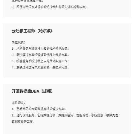
本分类与文本摘要生成；
5、沟通表达能力强，具备团队协作能力。
3、跟踪自然语言处理的前沿技术和业界先进的模型应用；
4、负责问答系统的搭建和知识图谱的建立；
云迁移工程师（哈尔滨）
岗位要求：
1、1年及以上自然语言处理方向研究或工作经验，统招本科及以上学历；
岗位职责：
2、熟悉tensorflow，keras，pytorch等常规深度学习框架，快速根据客户需求实现
1、承担业务系统迁移上云的技术咨询服务；
有效的模型；
2、配合解决方案经理编写迁移上云类方案；
3、熟悉掌握至少一种编程语言，如：Python，Java；
3、统管业务系统迁移上云的具体实施工作；
4、 熟悉NLP相关算法与实现；
4、解决迁移过程中所遇到的一些技术问题；
5、至少有一次及以上问答系统的项目实践，熟悉问答系统全流程开发者优先；
6、有较强的问题分析和处理能力，良好的团队合作意识；
7、 参与过相关竞赛或科研项目者优先。
岗位要求：
开源数据库DBA（成都）
1、专科及以上学历，三年以上工作经验，计算机等相关专业；
2、具备常见业务系统资源评估、部署优化和故障排查的能力；
岗位职责：
3、熟悉常见操作系统、存储、网络、 IO 等相关原理；
1、熟悉常见的开源数据库相关解决方案。
4、具有迁移工具实操经验，具备P2V、V2V迁移能力；
2、进行现场服务，包括数据迁移、数据库容灾、性能调优、系统建设、故障处理、
5、熟练华为、VMware虚拟化、云计算及云存储技术；
数据救援等工作。
6、熟悉主流数据库、应用服务器、中间件部署架构和运维方法；
7、具备资源池迁移、应用及数据迁移、异构数据迁移相关经验；