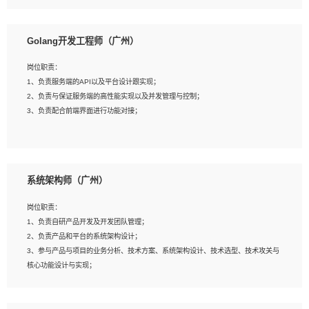
8、具有HCIE/H3CIE/VMware/阿里云等云计算方向认证者优先；
岗位要求：
1、本科以上相关专业毕业，拥有三年以上相关数据工作经验经验。
Golang开发工程师（广州）
2、熟悉PostgreSQL、redis、MongoDB、ElasticSearch等开源数据库运维管理，
拥有开发经验优先。
岗位职责：
3、熟悉Oracle、MySQL、SQLServer中一种或多种优先。
1、负责服务端的API以及平台设计跟实现；
4、熟悉Hadoop、HBASE、Spark等大数据平台优先。
2、负责与保证服务端的高性能实现以及并发管理与控制；
5、熟悉linux或任意一种unix操作系统，如有较强操作系统侧工作经验者优先。
3、负责配合前端界面进行功能对接；
6、具备丰富的项目实施经验，较强的自我学习能力。
7、责任心强，为人友好，沟通能力强，具有良好的团队意识。
岗位要求：
1、本科及以上学历，计算机相关专业；
系统架构师（广州）
2、1年以上Golang开发工作经验，能独立完成相应项目开发；
3、基础扎实、熟悉数据结构与算法，熟悉多线程、多进程、IO复用等并发编程思维
岗位职责：
与实现，熟悉常用开源框架及设计模式；
1、负责自研产品开发及开发团队管理；
4、熟悉Golang、连接池、消息队列等组件使用、熟悉后端开发、测试、调试流程
2、负责产品和平台的系统架构设计；
跟工具使用；
3、参与产品与项目的业务分析、技术方案、系统架构设计、技术选型、技术攻关与
5、对技术有激情，喜欢钻研，能快速接受和掌握新技术，学习能力和工作责任心
核心功能设计与实现；
强，良好的沟通表达能力和团队协作能力。
4、根据业务及技术发展，做前瞻性的技术分析、研究及应用；
5、根据业务架构设计与业务需求，上接业务设计下接系统设计，编写系统概要设
计，指导技术骨干进行系统详细设计。