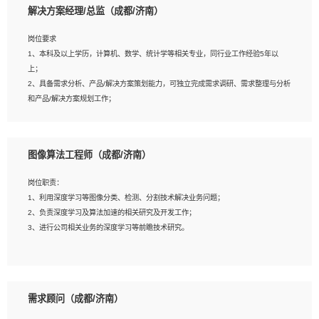
解决方案经理/总监（成都/济南）
岗位要求
岗位要求：
1、本科及以上学历，计算机、数学、统计学等相关专业，同行业工作经验5年以
1、全日制统招本科及以上学历，计算机相关专业毕业，5年以上开发工作经验；
上；
2、具有扎实的java编程功底和良好的编码习惯，有分布式、多线程及高并发系统开
2、具备需求分析、产品/解决方案策划能力，可独立完成需求调研、需求整理与分析
发经验和性能调优经验尤佳；熟悉JVM调优；掌握基础中间件、基础架构方案和云
和产品/解决方案规划工作；
平台、云产品功能特性，熟练使用相关平台的功能和了解其背后实现机制；
3、逻辑缜密，对用户产品/解决方案体验敏感，对数据敏感，有产品/解决方案意
3、精通主流开发框架经验，精通一门主流开发语言；熟悉主流开源框架源码；
识，有主见，以数据为驱动，以结果为导向；
4、具有一定的大中型项目参与经验，有中间件、基础组件和框架的研发经验，具备
4、具有丰富的AI产品/解决方案解决方案经验，能够针对客户的需求，快速响应输出
研发管理流程建设经验；
图像算法工程师（成都/济南）
相关的解决方案，包括视频分析、图像识别、NLP、OCR、机器学习等；
5、熟悉Spring、Mybatis等开源框架和常用apache组件,熟悉Web服务端开发的各
5、具备AI技术背景，掌握TensorFlow、PyTorch、Spark MLlib、SK-Learn等常见
种常用框架和技术Springboot、Shiro、springcloud等；熟悉Linux常用命令和了解
岗位职责：
AI算法框架，对人脸识别、目标检测、图像识别、OCR、NLP等AI算法有深刻理
常用脚本语言，较丰富的线上系统运维经验，复杂问题排查思路清晰。
1、利用深度学习等图像分类、检测、分割技术解决业务问题；
解。具有AI平台级产品/解决方案从业经验者优先。具有大数据技术背景者优先；
2、负责深度学习及算法加速的相关研究及开发工作；
6、具备良好的客户意识与沟通能力，善于学习思考、创新与团队协作，认真负责、
3、进行公司相关业务的深度学习等前瞻技术研究。
执行力与抗压力强。
岗位要求：
1、统招本科以上学历，图形图像、计算机或数学相关专业；
需求顾问（成都/济南）
2、2年以上图像处理开发经验，熟悉python和spark开发；
3、熟练使用TensorFlow、Theano、Keras 及 Caffe 任意一种主流深度学习框架搭