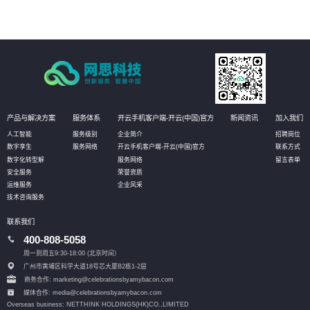
产品与解决方案
服务体系
开云手机客户端-开云(中国)官方
新闻资讯
加入我们
人工智能
服务级别
企业简介
招聘岗位
数字孪生
服务网络
开云手机客户端-开云(中国)官方
联系方式
数字化转型解
服务网络
留言表单
安全服务
荣誉资质
运维服务
企业风采
技术咨询服务
联系我们
400-808-5058
周一到周五9:30-18:00 (北京时间）
广州市黄埔区科学大道18号芯大厦B2栋1-2层
商务合作: marketing@celebrationsbyamybacon.com
媒体合作: media@celebrationsbyamybacon.com
Overseas business: NETTHINK HOLDINGS(HK)CO.,LIMITED