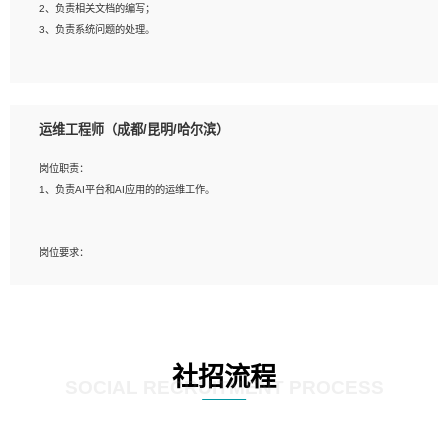
2、负责相关文档的编写；
4、善于沟通，具有良好的团队合作精神和协作能力。
3、负责系统问题的处理。
5、必须有实际的生产环境系统维护经验。
6、有中国移动安全态势系统相关项目经验优先考虑。
岗位要求：
1、精通java编程，熟悉vue和jsp编程；
运维工程师（成都/昆明/哈尔滨）
2、熟悉linux命令；
3、熟练使用springmvc、springcloud、webservice等框架进行开发；
岗位职责：
4、熟练使用oracle、mysql进行开发；
1、负责AI平台和AI应用的的运维工作。
5、熟悉流程开发如使用activiti；
6、计算机相关专业本科以上学历，3年以上开发工作经验。
岗位要求：
1、计算机相关专业，大专以上学历，2年以上开发运维工作经验；
2、必须具备的能力：有丰富的运维开发和K8S运维经验；熟悉K8S、Git、docker
等相关工具使用；熟练掌握Linux环境下的Shell语言 ；工作责任感强、具有良好的
沟通能力、服务意识；
3、掌握Linux环境下的Python编程语言；
社招流程
4、掌握DevOps思想、方法和流程。Jenkins工具使用；
SOCIAL RECRUITMENT PROCESS
5、掌握常见中间件配置与优化，如mysql、nginx等；
6、掌握服务器的维护，熟悉linux系统的常用操作；
7、掌握和第三方系统API接口的维护操作，和安全漏洞扫描的修复工作。