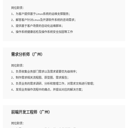
3、能对影片后期进行整体调色控制，具备一定审美感；
岗位职责：
4、在剪辑上会思考，有一定编导思维；
1、为客户提供基于Linux系统的运维支撑服务；
5、踏实， 勤奋，愿意在工作中不断学习，提高自我；
2、解答客户针对Linux及开源软件系统的咨询需求；
6、能与同事友好相处。
3、提供基于客户场景的自动化运维脚本；
4、操作系统健康巡检及操作系统安全加固等工作
岗位要求：
需求分析师（广州）
1、全日制本科计算机相关专业毕业，3年以上相关工作经验；
2、精通linux操作系统的运行维护，具有故障处理的能力
岗位职责：
3、熟练使用脚本语言，shell/python任一种，熟练使用Ansible
1、负责收集业务部门需求以及需求紧要优先级排序；
4、熟悉linux常见服务、中间件的基本原理、部署以及故障处理，如：Mysql、
2、制作需求相关流程图、原型图、需求报告；
Apache、Nginx、Zabbix、Kafka等
3、负责业务的需求调研、分析和管理工作，对需求文档进行管理；
5、熟悉主流虚拟化技术，如：VMware、KVM
4、发现业务操作流程中的痛点，并提出对应的解决方案；
6、具备网络方面的基础知识，熟悉常见的网络协议，如TCP/IP，转发原理，路由优
5、完成其他上级领导交予的任务和工作。
先级等
7、了解容器技术，熟悉docker或podman
8、有良好的文档编写能力和沟通能力，有RHCE证书优先
前端开发工程师（广州）
岗位要求：
1、本科以上学历，一年以上需求分析相关经验者优先；
岗位职责：
2、熟悉产品及需求规划工具，如:Axure、Xmind、MS Project等；