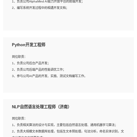
1、负责公司AlphaMind AI能力开放平台的前端开发；
3、具备良好的交流协调能力，有较强的责任感、工作积极主动；
2、编写系统开发过程中的相遇开发文档；
4、有较强的系统需求分析、文档编写能力、沟通能力；
5、具备与多团队合作的经验，良好团队协作精神；
岗位要求：
1、全日制本科及以上学历，计算机相关专业毕业，一年以上前端开发工作经验；
2、熟练掌握HTML、CSS、JavaScript等web相关技术；
Python开发工程师
3、熟悉react/vue/angular任何一种前端框架，熟悉react优先；
4、熟悉webpack配置和git操作；
岗位职责：
5、善于沟通，具有团队意识；
1、负责公司后台产品开发；
2、负责公司后端产品的性能调优工作；
3、参与公司AI产品的开发、实施、测试文档编写工作。
岗位要求:
1、计算机相关专业，本科及以上学历，2年以上后端开发经验，有过运营商项目经
NLP自然语言处理工程师（济南）
验的更佳；
2、熟练python编程语言，熟悉服务端开发流程，熟悉常见的算法和数据结构；
岗位职责：
3、熟悉数据库开发，熟悉Mysql、Oracle、MongoDb数据库应用开发其中一种；
1、负责相关算法的设计与实现，主要包括自然语言处理、通用机器学习算法；
4、熟悉Python Wed框架（Django/Flask...）代码能力优秀，熟悉编码规范和具备
2、负责大规模文本数据库处理，包括生文本预处理，句法分析，命名实体识别，文
良好的文档编写能力）；