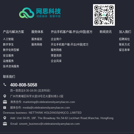
产品与解决方案
服务体系
开云手机客户端-开云(中国)官方
新闻资讯
加入我们
人工智能
服务级别
企业简介
招聘岗位
数字孪生
服务网络
开云手机客户端-开云(中国)官方
联系方式
数字化转型解
服务网络
留言表单
安全服务
荣誉资质
运维服务
企业风采
技术咨询服务
联系我们
400-808-5058
周一到周五9:30-18:00 (北京时间）
广州市黄埔区科学大道18号芯大厦B2栋1-2层
商务合作: marketing@celebrationsbyamybacon.com
媒体合作: media@celebrationsbyamybacon.com
Overseas business: NETTHINK HOLDINGS(HK)CO.,LIMITED
Add: Unit 04-05, 16F, The Broadway No.54-62 Lockhart Road,
Wanchai, HongKong
Email: sinontt_business@celebrationsbyamybacon.com