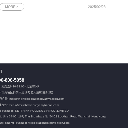
越成就，三度荣登该榜单，并荣获“最具市场价值企业”称号，充分
MORE >
2025/02/28
展现其在人工智能创新应用场景中的示范引领作用。图为网思科
技荣获“最具市
们
00-808-5058
到周五9:30-18:00 (北京时间）
州市黄埔区科学大道18号芯大厦B2栋1-2层
合作: marketing@celebrationsbyamybacon.com
合作: media@celebrationsbyamybacon.com
s business: NETTHINK HOLDINGS(HK)CO.,LIMITED
: Unit 04-05, 16F, The Broadway No.54-62 Lockhart Road,
Wanchai, HongKong
ail: sinontt_business@celebrationsbyamybacon.com