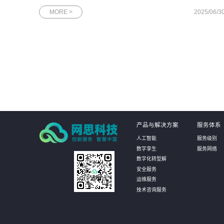
省公司、5家专业公司的领导及业务骨干，16家网络安全领域联
MORE >
2025/06/3
体成员单位代表齐聚羊城，围绕科技创新、产品融合、生态共建
等关键议题展
产品与解决方案
服务体系
人工智能
服务级别
数字孪生
服务网络
数字化转型解
安全服务
运维服务
技术咨询服务