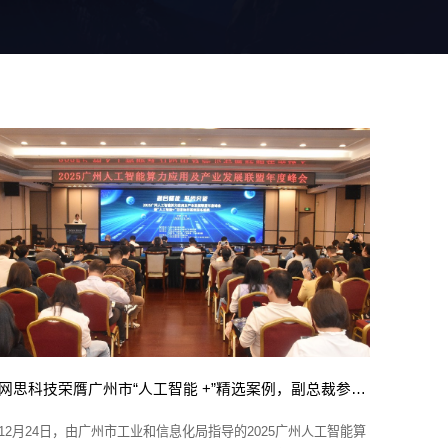
网思科技荣膺广州市“人工智能 +”精选案例，副总裁参与圆桌论坛论AI发展态势
12月24日，由广州市工业和信息化局指导的2025广州人工智能算