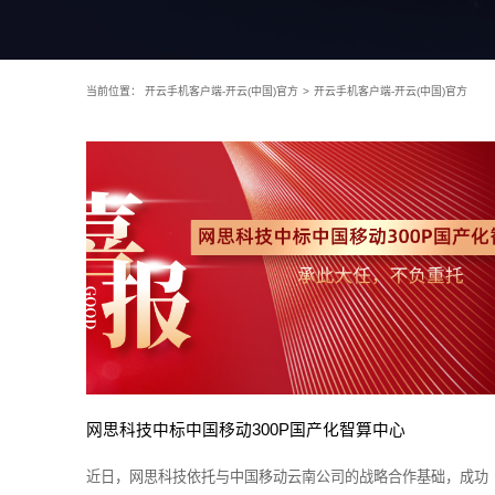
当前位置：
开云手机客户端-开云(中国)官方
>
开云手机客户端-开云(中国)官方
网思科技中标中国移动300P国产化智算中心
近日，网思科技依托与中国移动云南公司的战略合作基础，成功